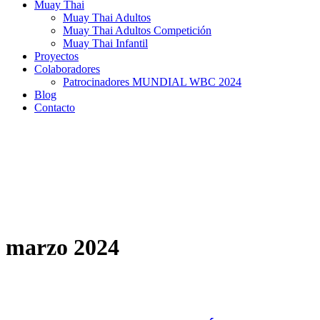
Muay Thai
Muay Thai Adultos
Muay Thai Adultos Competición
Muay Thai Infantil
Proyectos
Colaboradores
Patrocinadores MUNDIAL WBC 2024
Blog
Contacto
marzo 2024