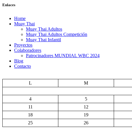
Enlaces
Home
Muay Thai
Muay Thai Adultos
Muay Thai Adultos Competición
Muay Thai Infantil
Proyectos
Colaboradores
Patrocinadores MUNDIAL WBC 2024
Blog
Contacto
L
M
4
5
11
12
18
19
25
26