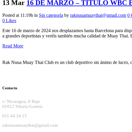
13 Mar
16 DE MARZO – TÍTULO WBC 
Posted at 11:19h
in
Sin categoría
by
raknuuamuaythai@gmail.com
0 
0
Likes
Este 16 de marzo de 2024 nos desplazamos hasta Barcelona para dispu
a grandes deportistas y veréis también mucha calidad de Muay Thai. E
Read More
Rak Nuua Muay Thai Club es un club deportivo sin ánimo de lucro, cr
Contacto
c/ Nicaragua, 8 Bajo
01012 Vitoria-Gasteiz
611 44 24 15
raknuuamuaythai@gmail.com