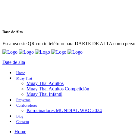
Date de Alta
Escanea este QR con tu teléfono para DARTE DE ALTA como persona
Date de alta
Home
Muay Thai
Muay Thai Adultos
Muay Thai Adultos Competición
Muay Thai Infantil
Proyectos
Colaboradores
Patrocinadores MUNDIAL WBC 2024
Blog
Contacto
Home