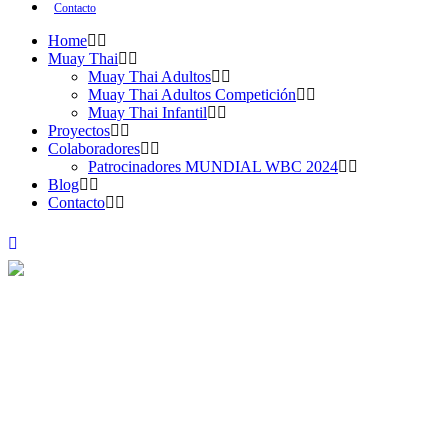
Contacto
Home
Muay Thai
Muay Thai Adultos
Muay Thai Adultos Competición
Muay Thai Infantil
Proyectos
Colaboradores
Patrocinadores MUNDIAL WBC 2024
Blog
Contacto
Patrocinadores MUNDIAL WBC