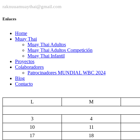
raknuuamuaythai@gmail.com
Enlaces
Home
Muay Thai
Muay Thai Adultos
Muay Thai Adultos Competición
Muay Thai Infantil
Proyectos
Colaboradores
Patrocinadores MUNDIAL WBC 2024
Blog
Contacto
L
M
3
4
10
11
17
18