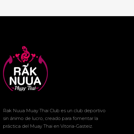
Rak Nuua Muay Thai Club es un club deportivo
sin ánimo de lucro, creado para fomentar la
práctica del Muay Thai en Vitoria-Gasteiz.